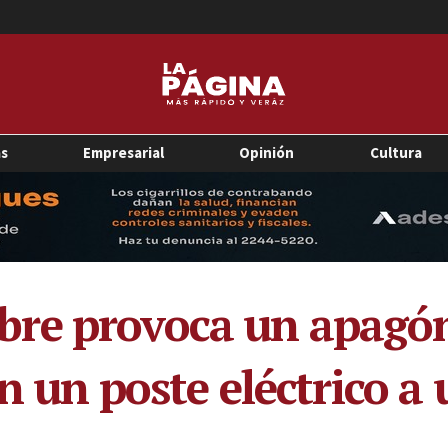
as
Empresarial
Opinión
Cultura
re provoca un apagón 
en un poste eléctrico a