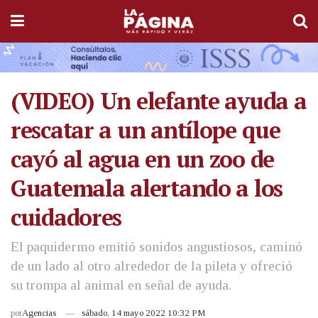
(VIDEO) Un elefante ayuda a
rescatar a un antílope que
cayó al agua en un zoo de
Guatemala alertando a los
cuidadores
El paquidermo emitió sonidos angustiosos, caminó
de un lado al otro alrededor de la pileta y ofreció
su trompa al animal en señal de ayuda.
por
Agencias
sábado, 14 mayo 2022 10:32 PM