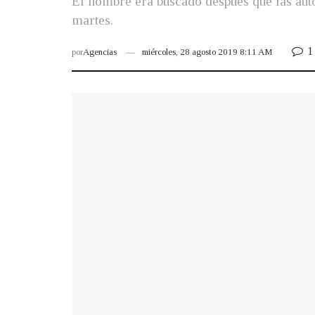
El hombre era buscado después que las auto
martes.
1
por
Agencias
miércoles, 28 agosto 2019 8:11 AM