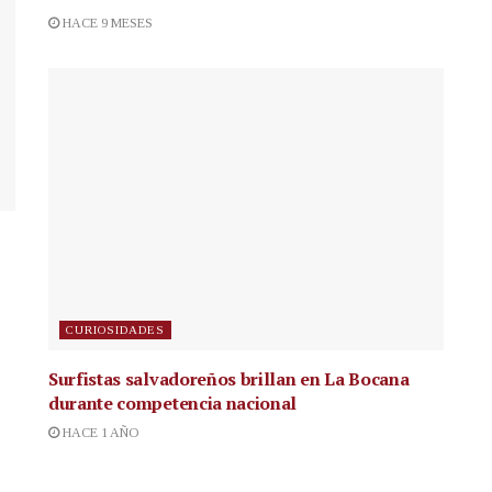
HACE 9 MESES
CURIOSIDADES
Surfistas salvadoreños brillan en La Bocana
durante competencia nacional
HACE 1 AÑO