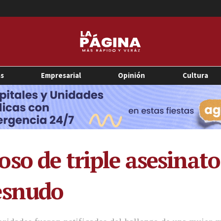
as
Empresarial
Opinión
Cultura
so de triple asesinato
esnudo