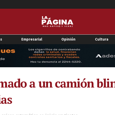
as
Empresarial
Opinión
Cultura
mado a un camión blin
ias