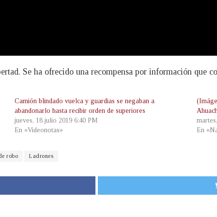
bertad. Se ha ofrecido una recompensa por información que c
Camión blindado vuelca y guardias se negaban a
(Imáge
abandonarlo hasta recibir orden de superiores
Ahuach
jueves, 18 julio 2019 6:40 PM
martes
En «Videonotas»
En «Na
de robo
Ladrones