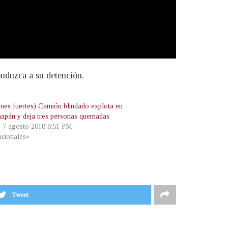
onduzca a su detención.
nes fuertes) Camión blindado explota en
apán y deja tres personas quemadas
, 7 agosto 2018 8:51 PM
cionales»
Tweet