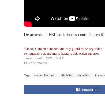
De acuerdo al FBI los ladrones continúan en li
(Video) Camión blindado vuelca y guardias de seguridad
se negaban a abandonarlo hasta recibir orden superior
jueves, 18 julio 2019 9:22 AM
En «Nacionales»
Tags:
camión blindado
Filadelfia
Guardias
intento 
compartir
10