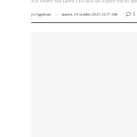
En redes sociales circula un video en el qu
1
por
Agencias
martes, 10 octubre 2023 10:37 AM