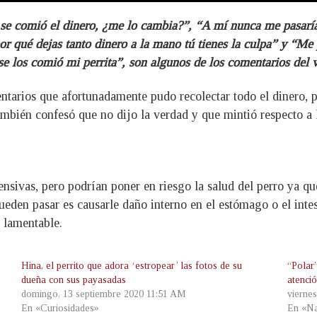
 se comió el dinero, ¿me lo cambia?”, “A mí nunca me pasaría 
 por qué dejas tanto dinero a la mano tú tienes la culpa” y “M
se los comió mi perrita”, son algunos de los comentarios del 
ntarios que afortunadamente pudo recolectar todo el dinero, p
también confesó que no dijo la verdad y que mintió respecto a 
sivas, pero podrían poner en riesgo la salud del perro ya que 
pueden pasar es causarle daño interno en el estómago o el inte
 lamentable.
Hina, el perrito que adora ‘estropear’ las fotos de su
“Polar”
dueña con sus payasadas
atenció
domingo, 13 septiembre 2020 11:51 AM
vierne
En «Curiosidades»
En «Na