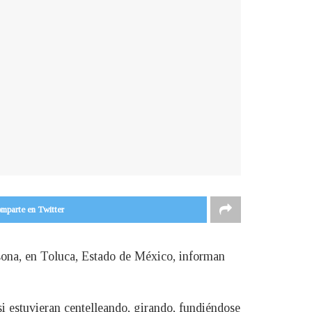
mparte en Twitter
esona, en Toluca, Estado de México, informan
i estuvieran centelleando, girando, fundiéndose