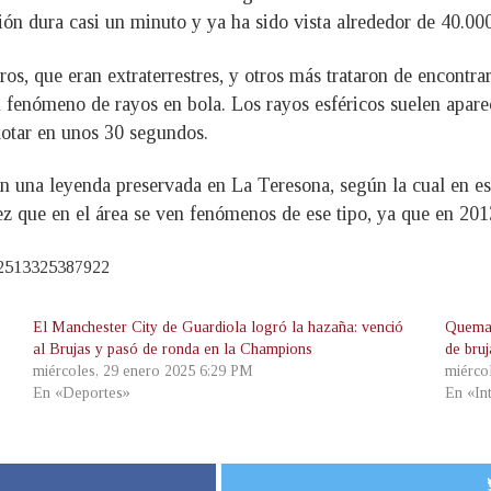
ón dura casi un minuto y ya ha sido vista alrededor de 40.00
os, que eran extraterrestres, y otros más trataron de encontrar
 fenómeno de rayos en bola. Los rayos esféricos suelen aparec
lotar en unos 30 segundos.
 en una leyenda preservada en La Teresona, según la cual en e
vez que en el área se ven fenómenos de ese tipo, ya que en 201
22513325387922
El Manchester City de Guardiola logró la hazaña: venció
Queman
al Brujas y pasó de ronda en la Champions
de bru
miércoles, 29 enero 2025 6:29 PM
miérco
En «Deportes»
En «In