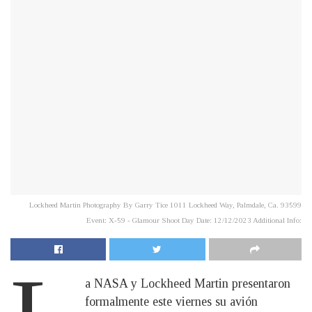
Lockheed Martin Photography By Garry Tice 1011 Lockheed Way, Palmdale, Ca. 93599
Event: X-59 - Glamour Shoot Day Date: 12/12/2023 Additional Info:
a NASA y Lockheed Martin presentaron
formalmente este viernes su avión