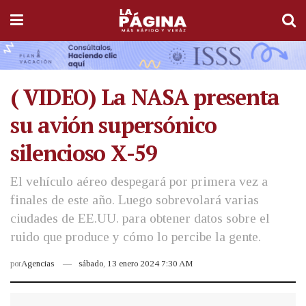
( VIDEO) La NASA presenta
su avión supersónico
silencioso X-59
El vehículo aéreo despegará por primera vez a
finales de este año. Luego sobrevolará varias
ciudades de EE.UU. para obtener datos sobre el
ruido que produce y cómo lo percibe la gente.
por
Agencias
sábado, 13 enero 2024 7:30 AM