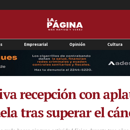
as
Empresarial
Opinión
Cultura
va recepción con apla
uela tras superar el cán