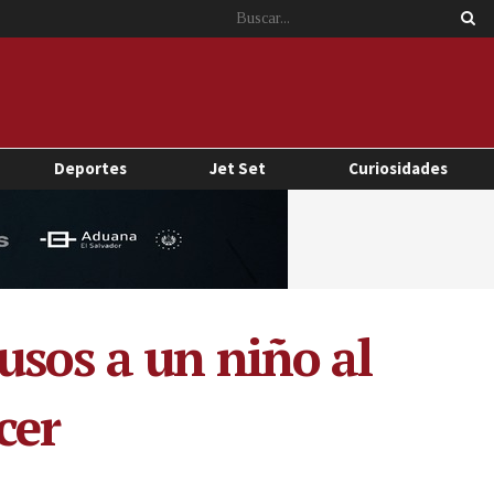
Deportes
Jet Set
Curiosidades
usos a un niño al
cer