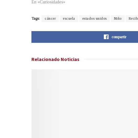
En «Curiosidades»
Tags:
cáncer
escuela
estados unidos
Niño
Recib
compartir
Relacionado
Noticias