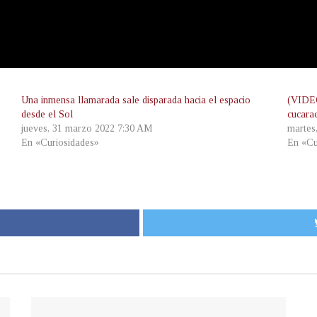
Una inmensa llamarada sale disparada hacia el espacio
(VIDEO
desde el Sol
cucara
jueves, 31 marzo 2022 7:30 AM
martes
En «Curiosidades»
En «Cu