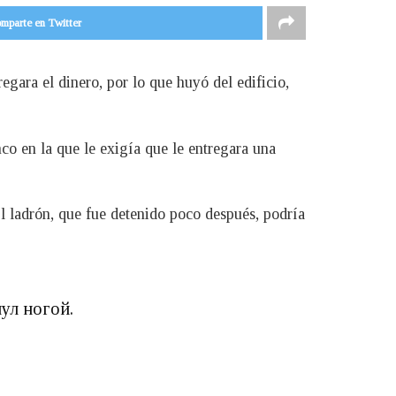
mparte en Twitter
gara el dinero, por lo que huyó del edificio,
o en la que le exigía que le entregara una
El ladrón, que fue detenido poco después, podría
ул ногой.