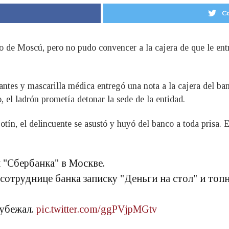
Co
o de Moscú, pero no pudo convencer a la cajera de que le entre
tes y mascarilla médica entregó una nota a la cajera del banc
, el ladrón prometía detonar la sede de la entidad.
otín, el delincuente se asustó y huyó del banco a toda prisa. 
 "Сбербанка" в Москве.
 сотруднице банка записку "Деньги на стол" и топн
 убежал.
pic.twitter.com/ggPVjpMGtv