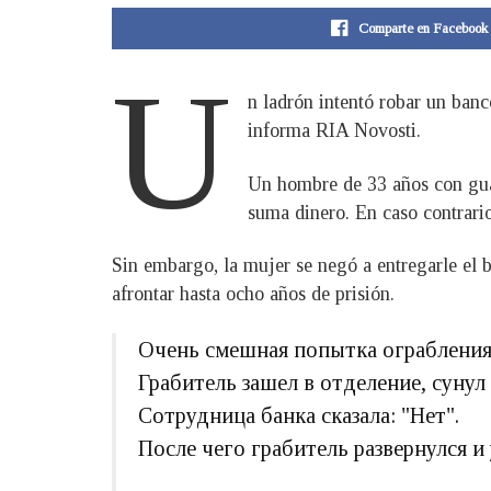
Comparte en Facebook
U
n ladrón intentó robar un banc
informa RIA Novosti.
Un hombre de 33 años con guan
suma dinero. En caso contrario
Sin embargo, la mujer se negó a entregarle el b
afrontar hasta ocho años de prisión.
Очень смешная попытка ограбления
Грабитель зашел в отделение, сунул
Сотрудница банка сказала: "Нет".
После чего грабитель развернулся и