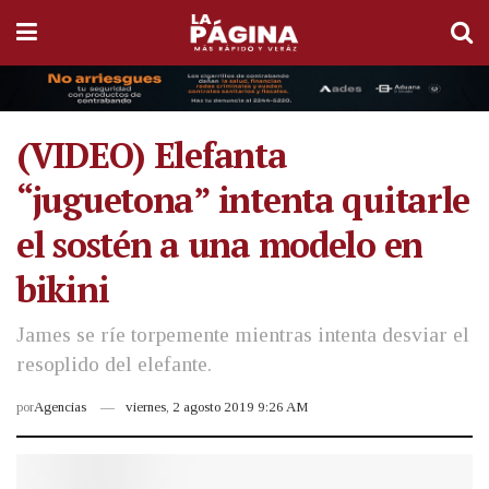
(VIDEO) Elefanta
“juguetona” intenta quitarle
el sostén a una modelo en
bikini
James se ríe torpemente mientras intenta desviar el
resoplido del elefante.
por
Agencias
viernes, 2 agosto 2019 9:26 AM