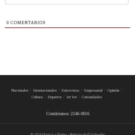
0
COMENTARIOS
Nacionales
Internacionales
Entrevistas
Empresarial
Opinión
Cultura
Deportes
Jet Set
Curiosidades
Contáctanos: 2246-0616
© 2024 Diario La Página - Noticias de El Salvador