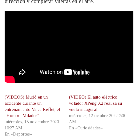
dirección y completar vueltas en el aire.
(VIDEOS) Murió en un
(VIDEO) El auto eléctrico
accidente durante un
volador XPeng X2 realiza su
entrenamiento Vince Reffet, el
vuelo inaugural
“Hombre Volador”
miércoles, 12 octubre 2022 7:30
miércoles, 18 noviembre 2020
AM
10:27 AM
En «Curiosidades»
En «Deportes»