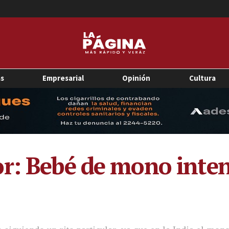
as
Empresarial
Opinión
Cultura
r: Bebé de mono inten