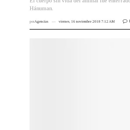
El cuerpo sin vida del animal fue enterrado
Hánuman.
por
Agencias
viernes, 16 noviembre 2018 7:12 AM