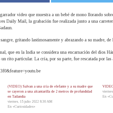
esgarrador video que muestra a un bebé de mono llorando sobr
es Daily Mail, la grabación fue realizada junto a una carreter
 Badaun.
e sangre, gritando lastimosamente y abrazando a su madre, de l
mal, que en la India se considera una encarnación del dios Há
un rito particular. La cría, por su parte, fue rescatada por las
3f0&feature=youtu.be
(VIDEO) Salvan a una cría de elefante y a su madre que
VIDEO)
se cayeron a una alcantarilla de 2 metros de profundidad
vierne
en Tailandia
En «Cu
viernes, 15 julio 2022 8:30 AM
En «Curiosidades»