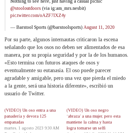
Nothing to see here, just having a casual picnic
@stooloutdoors
(via ig:am_mrs.nesbit)
pic.twitter.com/oAZF7lXZ4y
— Barstool Sports (@barstoolsports)
August 11, 2020
Por su parte, algunos internautas criticaron la escena
señalando que los osos no deben ser alimentados de esa
manera, por su propia seguridad y por la de los humanos.
«Esto termina con futuros ataques de osos y
eventualmente su eutanasia. El oso puede parecer
agradable y amigable, pero una vez que pierda el miedo
a la gente, será una historia diferente», escribió un
usuario de Twitter.
(VIDEO) Un oso entra a una
(VIDEO) Un oso negro
panadería y devora 125
‘abraza’ a una mujer, pero esta
empanadas
mantiene la calma y hasta
martes, 1 agosto 2023 9:30 AM
logra tomarse un selfi