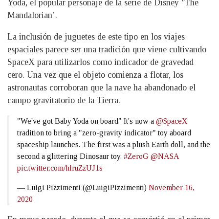
Yoda, el popular personaje de la serie de Disney ‘The
Mandalorian’.
La inclusión de juguetes de este tipo en los viajes
espaciales parece ser una tradición que viene cultivando
SpaceX para utilizarlos como indicador de gravedad
cero. Una vez que el objeto comienza a flotar, los
astronautas corroboran que la nave ha abandonado el
campo gravitatorio de la Tierra.
"We've got Baby Yoda on board" It's now a
@SpaceX
tradition to bring a "zero-gravity indicator" toy aboard
spaceship launches. The first was a plush Earth doll, and the
second a glittering Dinosaur toy.
#ZeroG
@NASA
pic.twitter.com/hlruZzUJ1s
— Luigi Pizzimenti (@LuigiPizzimenti)
November 16,
2020