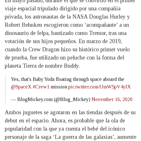
En mayo pasado, durante el que se convirtió en el primer
viaje espacial tripulado dirigido por una compañía
privada, los astronautas de la NASA Douglas Hurley y
Robert Behnken escogieron como ‘acompañante’ a un
dinosaurio de felpa, bautizado como Tremor, tras una
votación de sus hijos pequeños. En marzo de 2019,
cuando la Crew Dragon hizo su histórico primer vuelo
de prueba, fue utilizado un peluche con la forma del
planeta Tierra de nombre Buddy.
Yes, that's Baby Yoda floating through space aboard the
@SpaceX
#Crew1
mission
pic.twitter.com/UmW5pV4ylX
— BlogMickey.com (@Blog_Mickey)
November 16, 2020
Ambos juguetes se agotaron en las tiendas después de su
debut en el espacio. Ahora, es probable que la ola de
popularidad con la que ya cuenta el bebé del icónico
personaje de la saga ‘La guerra de las galaxias’, aumente