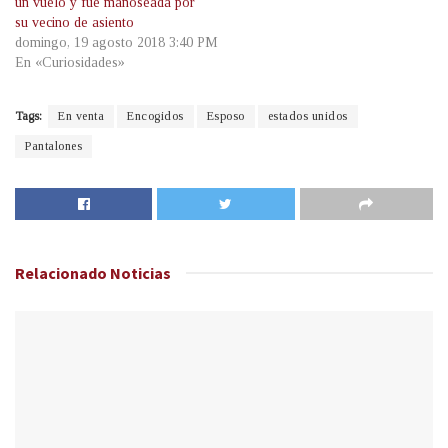
un vuelo y fue manoseada por
su vecino de asiento
domingo, 19 agosto 2018 3:40 PM
En «Curiosidades»
Tags:
En venta
Encogidos
Esposo
estados unidos
Pantalones
Relacionado
Noticias