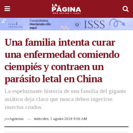
Una familia intenta curar
una enfermedad comiendo
ciempiés y contraen un
parásito letal en China
La espeluznante historia de una familia del gigante
asiático deja claro que nunca deben ingerirse
insectos crudos.
por
Agencias
miércoles, 1 agosto 2018 9:06 AM