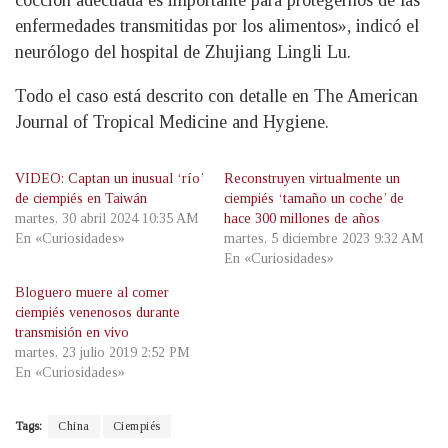
cocción adecuada es importante para protegernos de las
enfermedades transmitidas por los alimentos», indicó el
neurólogo del hospital de Zhujiang Lingli Lu.
Todo el caso está descrito con detalle en The American
Journal of Tropical Medicine and Hygiene.
VIDEO: Captan un inusual ‘río’
Reconstruyen virtualmente un
de ciempiés en Taiwán
ciempiés ‘tamaño un coche’ de
martes, 30 abril 2024 10:35 AM
hace 300 millones de años
En «Curiosidades»
martes, 5 diciembre 2023 9:32 AM
En «Curiosidades»
Bloguero muere al comer
ciempiés venenosos durante
transmisión en vivo
martes, 23 julio 2019 2:52 PM
En «Curiosidades»
Tags:
China
Ciempiés