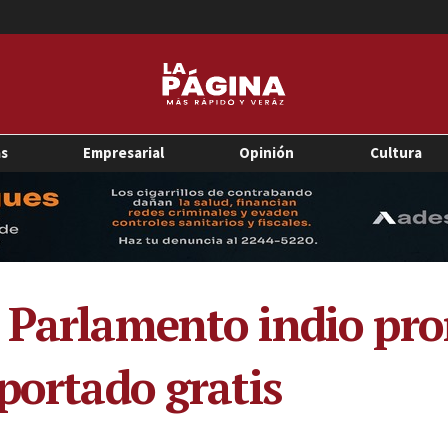
as
Empresarial
Opinión
Cultura
 Parlamento indio pro
portado gratis