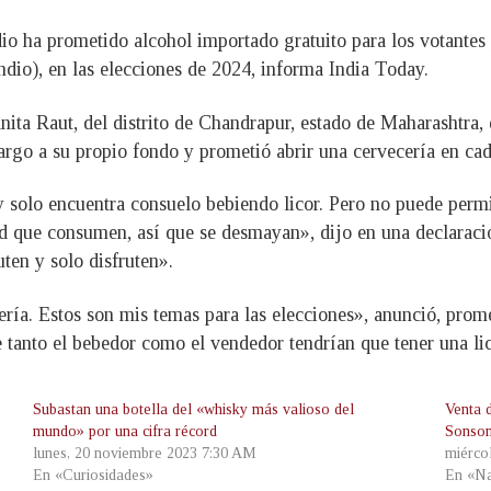
io ha prometido alcohol importado gratuito para los votantes 
dio), en las elecciones de 2024, informa India Today.
ita Raut, del distrito de Chandrapur, estado de Maharashtra,
rgo a su propio fondo y prometió abrir una cervecería en ca
 solo encuentra consuelo bebiendo licor. Pero no puede permi
dad que consumen, así que se desmayan», dijo en una declaraci
uten y solo disfruten».
ría. Estos son mis temas para las elecciones», anunció, prom
tanto el bebedor como el vendedor tendrían que tener una lic
Subastan una botella del «whisky más valioso del
Venta 
mundo» por una cifra récord
Sonson
lunes, 20 noviembre 2023 7:30 AM
miérco
En «Curiosidades»
En «Na