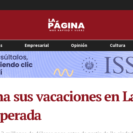
as
Empresarial
Opinión
Cultura
a sus vacaciones en La
sperada