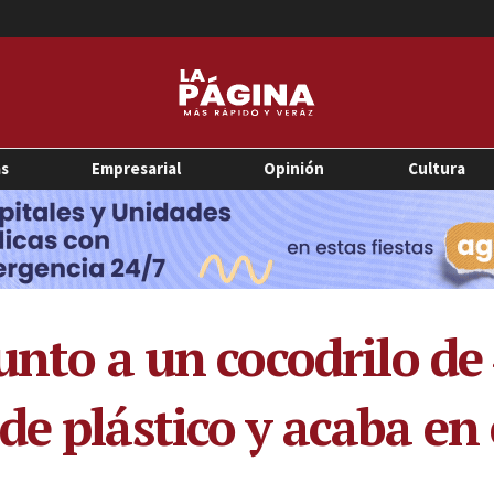
as
Empresarial
Opinión
Cultura
unto a un cocodrilo de
e plástico y acaba en 
1