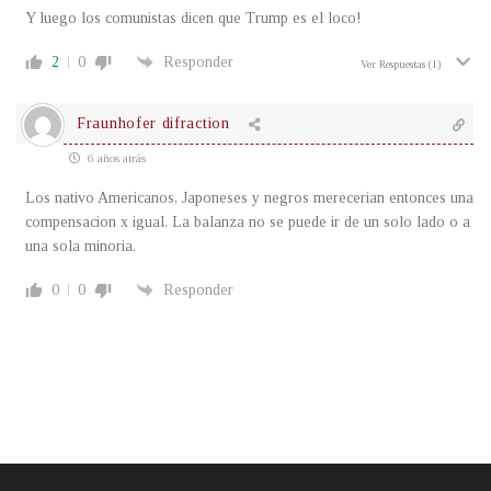
Y luego los comunistas dicen que Trump es el loco!
2
0
Responder
Ver Respuestas
(1)
Fraunhofer difraction
6 años atrás
Los nativo Americanos, Japoneses y negros merecerian entonces una
compensacion x igual. La balanza no se puede ir de un solo lado o a
una sola minoria.
0
0
Responder