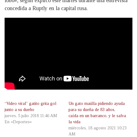
lobo», según explicó este martes durante una entrevista
concedida a Ruptly en la capital rusa.
“Video viral” gatito grita gol
Un gato maúlla pidiendo ayuda
junto a su dueño
para su dueña de 83 años,
jueves, 5 julio 2018 11:46 AM
caída en un barranco, y le salva
En «Deportes»
la vida
miércoles, 18 agosto 2021 10:23
AM