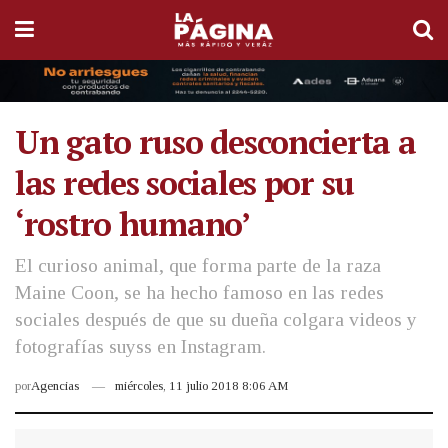
Un gato ruso desconcierta a
las redes sociales por su
‘rostro humano’
El curioso animal, que forma parte de la raza
Maine Coon, se ha hecho famoso en las redes
sociales después de que su dueña colgara videos y
fotografías suyss en Instagram.
por
Agencias
miércoles, 11 julio 2018 8:06 AM