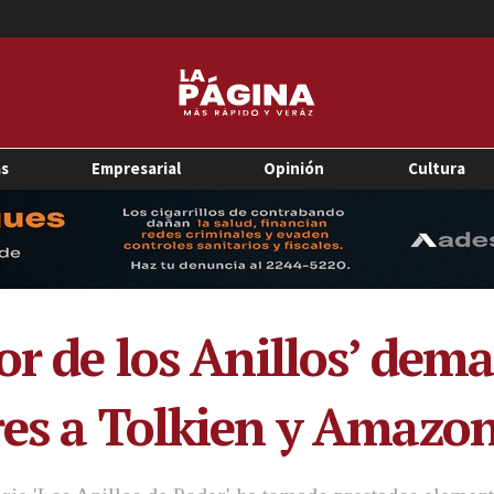
as
Empresarial
Opinión
Cultura
or de los Anillos’ dem
res a Tolkien y Amazo