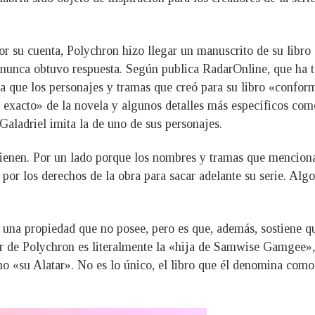
or su cuenta, Polychron hizo llegar un manuscrito de su libr
r, nunca obtuvo respuesta. Según publica RadarOnline, que ha 
 que los personajes y tramas que creó para su libro «conform
e exacto» de la novela y algunos detalles más específicos com
aladriel imita la de uno de sus personajes.
tienen. Por un lado porque los nombres y tramas que mencion
or los derechos de la obra para sacar adelante su serie. Alg
a una propiedad que no posee, pero es que, además, sostiene q
nor de Polychron es literalmente la «hija de Samwise Gamgee»
mo «su Alatar». No es lo único, el libro que él denomina como 