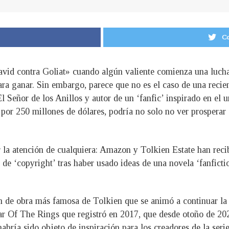
Co
avid contra Goliat» cuando algún valiente comienza una lucha
ra ganar. Sin embargo, parece que no es el caso de una recien
l Señor de los Anillos y autor de un ‘fanfic’ inspirado en el
por 250 millones de dólares, podría no solo no ver prosperar
mar la atención de cualquiera: Amazon y Tolkien Estate han r
de ‘copyright’ tras haber usado ideas de una novela ‘fanfictio
de obra más famosa de Tolkien que se animó a continuar la his
 Of The Rings que registró en 2017, que desde otoño de 202
ría sido objeto de inspiración para los creadores de la ser