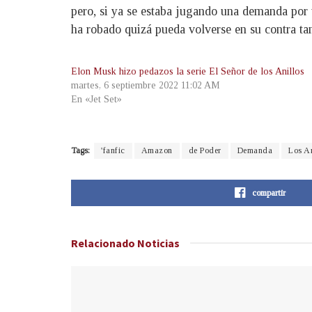
pero, si ya se estaba jugando una demanda por u
ha robado quizá pueda volverse en su contra t
Elon Musk hizo pedazos la serie El Señor de los Anillos
martes, 6 septiembre 2022 11:02 AM
En «Jet Set»
Tags:
'fanfic
Amazon
de Poder
Demanda
Los An
compartir
Relacionado
Noticias