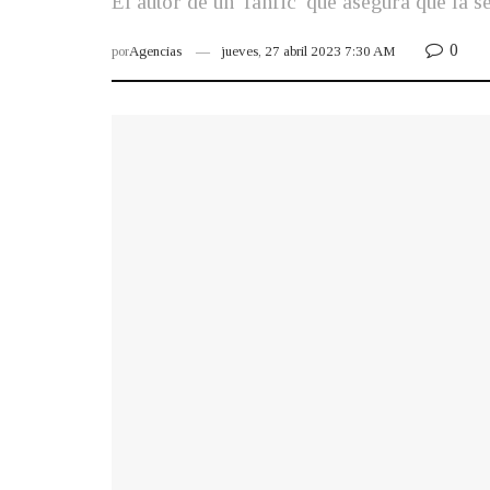
El autor de un 'fanfic' que asegura que la 
0
por
Agencias
jueves, 27 abril 2023 7:30 AM