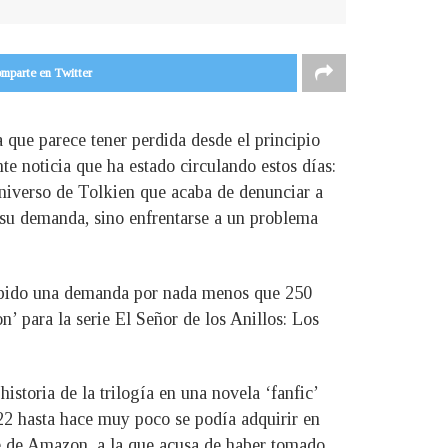
mparte en Twitter
 que parece tener perdida desde el principio
te noticia que ha estado circulando estos días:
 universo de Tolkien que acaba de denunciar a
 su demanda, sino enfrentarse a un problema
ecibido una demanda por nada menos que 250
n’ para la serie El Señor de los Anillos: Los
toria de la trilogía en una novela ‘fanfic’
2 hasta hace muy poco se podía adquirir en
ie de Amazon, a la que acusa de haber tomado