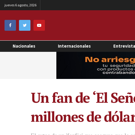
jueves 6 agosto, 2026
Nacionales
Internacionales
Entrevist
Un fan de ‘El Señ
millones de dóla