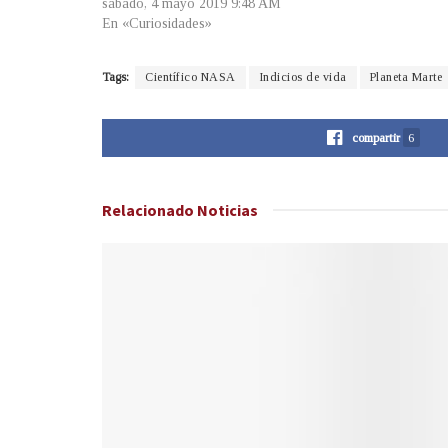
sábado, 4 mayo 2019 9:48 AM
En «Curiosidades»
Tags:
Científico NASA
Indicios de vida
Planeta Marte
compartir
6
Relacionado
Noticias