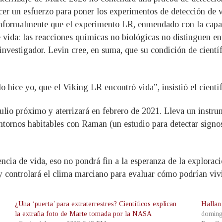
acer un esfuerzo para poner los experimentos de detección de
formalmente que el experimento LR, enmendado con la capaci
 vida: las reacciones químicas no biológicas no distinguen ent
 investigador. Levin cree, en suma, que su condición de cientí
 hice yo, que el Viking LR encontró vida”, insistió el científ
lio próximo y aterrizará en febrero de 2021. Lleva un instru
ntornos habitables con Raman (un estudio para detectar signo
idencia de vida, eso no pondrá fin a la esperanza de la explo
y controlará el clima marciano para evaluar cómo podrían viv
¿Una ‘puerta’ para extraterrestres? Científicos explican
Hallan
la extraña foto de Marte tomada por la NASA
doming