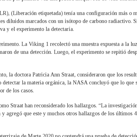
R), (Liberación etiquetada) tenía una configuración más o m
tes diluidos marcados con un isótopo de carbono radiactivo. S
iva y el experimento la detectaría.
rimento. La Viking 1 recolectó una muestra expuesta a la luz
aron de una detección. Luego, el experimento se repitió de
o, la doctora Patricia Ann Straat, consideraron que los resul
detectar la materia orgánica, la NASA concluyó que lo que s
or de los casos.
omo Straat han reconsiderado los hallazgos. “La investigación
in y agregó que este y muchos otros hallazgos de los últimos
errizaje de Marte 2020 no contendrá una prueba de detección