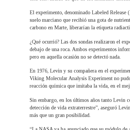
El experimento, denominado Labeled Release (L
suelo marciano que recibió una gota de nutrien
carbono en Marte, liberarían la etiqueta radiact
¿Qué ocurrió? Las dos sondas realizaron el expe
debajo de una roca. Ambos experimentos inform
pero en aquella ocasión no se detectó nada.
En 1976, Levin y su compañera en el experiment
Viking Molecular Analysis Experiment no pudo 
reacción química que imitaba la vida, en el mej
Sin embargo, en los últimos años tanto Levin c
detección de vida extraterrestre”, aseguró Lev
más que un gran posibilidad.
“La NASA ya ha anunciado que su módulo de at