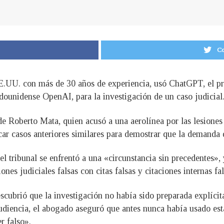
Co
UU. con más de 30 años de experiencia, usó ChatGPT, el proto
dounidense OpenAI, para la investigación de un caso judicial
de Roberto Mata, quien acusó a una aerolínea por las lesiones
car casos anteriores similares para demostrar que la demanda 
l tribunal se enfrentó a una «circunstancia sin precedentes», 
nes judiciales falsas con citas falsas y citaciones internas fal
escubrió que la investigación no había sido preparada explíci
iencia, el abogado aseguró que antes nunca había usado esta 
r falso».