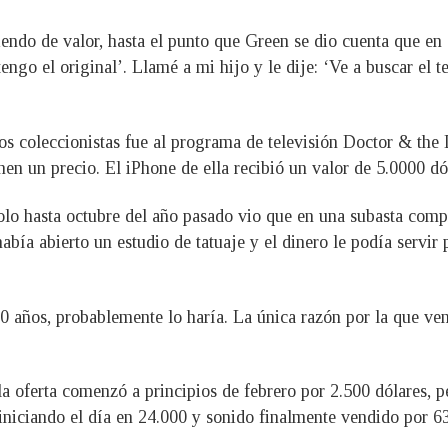
iendo de valor, hasta el punto que Green se dio cuenta que en
ngo el original’. Llamé a mi hijo y le dije: ‘Ve a buscar el t
 los coleccionistas fue al programa de televisión Doctor & the
en un precio. El iPhone de ella recibió un valor de 5.0000 dó
o hasta octubre del año pasado vio que en una subasta compr
había abierto un estudio de tatuaje y el dinero le podía serv
10 años, probablemente lo haría. La única razón por la que ve
a oferta comenzó a principios de febrero por 2.500 dólares, pe
 iniciando el día en 24.000 y sonido finalmente vendido por 6