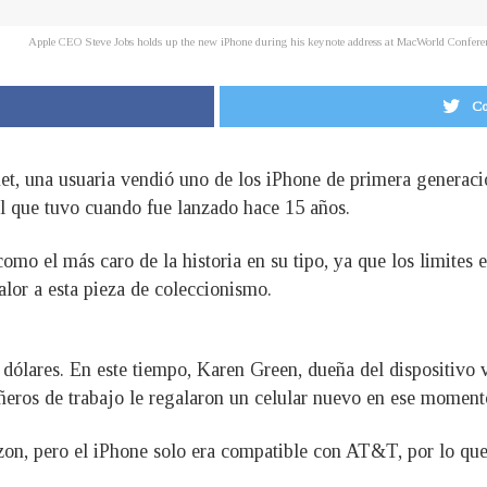
Apple CEO Steve Jobs holds up the new iPhone during his keynote address at MacWorld Confer
Co
net, una usuaria vendió uno de los iPhone de primera generaci
al que tuvo cuando fue lanzado hace 15 años.
omo el más caro de la historia en su tipo, ya que los limites 
lor a esta pieza de coleccionismo.
dólares. En este tiempo, Karen Green, dueña del dispositivo 
ñeros de trabajo le regalaron un celular nuevo en ese moment
izon, pero el iPhone solo era compatible con AT&T, por lo qu