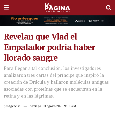
Revelan que Vlad el
Empalador podría haber
llorado sangre
Para llegar a tal conclusión, los investigadores
analizaron tres cartas del príncipe que inspiró la
creación de Drácula y hallaron moléculas antiguas
asociadas con proteínas que se encuentran en la
retina y en las lágrimas.
por
Agencias
domingo, 13 agosto 2023 9:50 AM