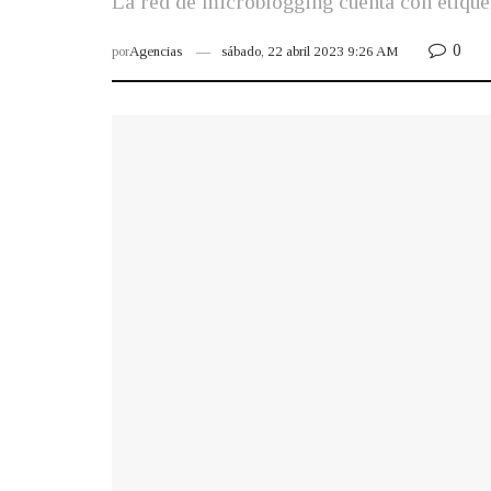
La red de microblogging cuenta con etiquet
0
por
Agencias
sábado, 22 abril 2023 9:26 AM