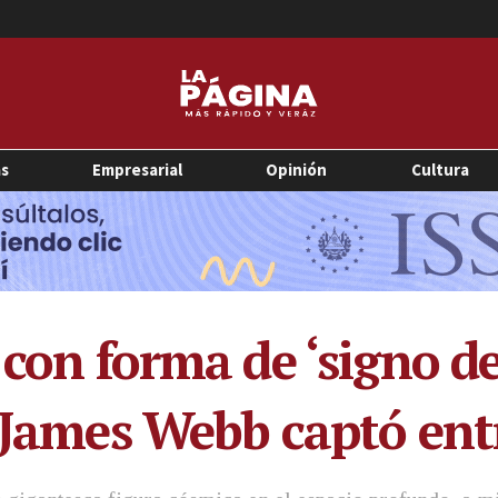
as
Empresarial
Opinión
Cultura
 con forma de ‘signo d
 James Webb captó entr