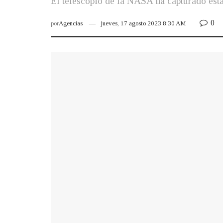
El telescopio de la NASA ha capturado esta
0
por
Agencias
jueves, 17 agosto 2023 8:30 AM