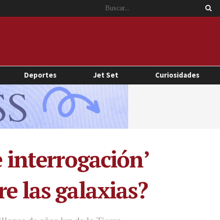
Deportes
Jet Set
Curiosidades
e interrogación’
e las galaxias?