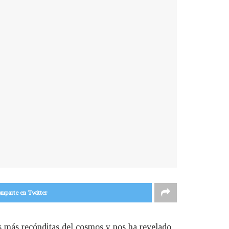
mparte en Twitter
s más recónditas del cosmos y nos ha revelado