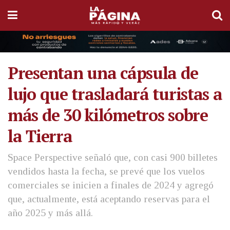
Presentan una cápsula de
lujo que trasladará turistas a
más de 30 kilómetros sobre
la Tierra
Space Perspective señaló que, con casi 900 billetes
vendidos hasta la fecha, se prevé que los vuelos
comerciales se inicien a finales de 2024 y agregó
que, actualmente, está aceptando reservas para el
año 2025 y más allá.