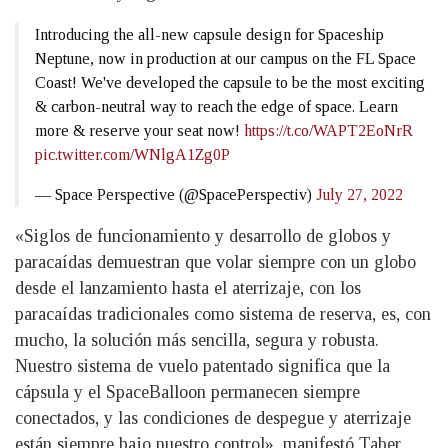
Introducing the all-new capsule design for Spaceship
Neptune, now in production at our campus on the FL Space
Coast! We've developed the capsule to be the most exciting
& carbon-neutral way to reach the edge of space. Learn
more & reserve your seat now!
https://t.co/WAPT2EoNrR
pic.twitter.com/WNlgA1Zg0P
— Space Perspective (@SpacePerspectiv)
July 27, 2022
«Siglos de funcionamiento y desarrollo de globos y
paracaídas demuestran que volar siempre con un globo
desde el lanzamiento hasta el aterrizaje, con los
paracaídas tradicionales como sistema de reserva, es, con
mucho, la solución más sencilla, segura y robusta.
Nuestro sistema de vuelo patentado significa que la
cápsula y el SpaceBalloon permanecen siempre
conectados, y las condiciones de despegue y aterrizaje
están siempre bajo nuestro control», manifestó Taber