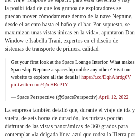
del viaje. Dispone de espacio para estar derechos y hay
la posibilidad de que los grupos de exploradores se
puedan mover cómodamente dentro de la nave Neptune,
desde el asiento hasta el baño y el bar. Por supuesto, se
maximizan unas vistas únicas en la vida», apuntaron Dan
Window e Isabella Trani, expertos en el diseño de
sistemas de transporte de primera calidad.
Get your first look at the Space Lounge Interior. What makes
Spaceship Neptune a spaceship unlike any other? Visit our
website to explore all the details!
https://t.co/DqhAhrdg0V
pic.twitter.com/4j5cHRcP1Y
— Space Perspective (@SpacePerspectiv)
April 12, 2022
La empresa también detalló que, durante el viaje de ida y
vuelta, de seis horas de duración, los turistas podrán
disfrutar de las vistas panorámicas de 360 grados para
contemplar «la delgada línea azul que rodea la Tierra por