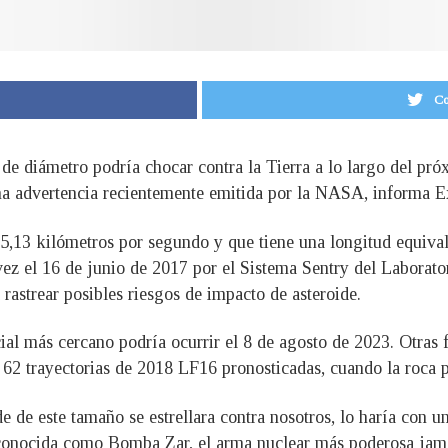
Co
de diámetro podría chocar contra la Tierra a lo largo del pr
na advertencia recientemente emitida por la NASA, informa E
 15,13 kilómetros por segundo y que tiene una longitud equiv
z el 16 de junio de 2017 por el Sistema Sentry del Laborator
rastrear posibles riesgos de impacto de asteroide.
ial más cercano podría ocurrir el 8 de agosto de 2023. Otras 
l 62 trayectorias de 2018 LF16 pronosticadas, cuando la roca p
de de este tamaño se estrellara contra nosotros, lo haría con 
conocida como Bomba Zar, el arma nuclear más poderosa jamá