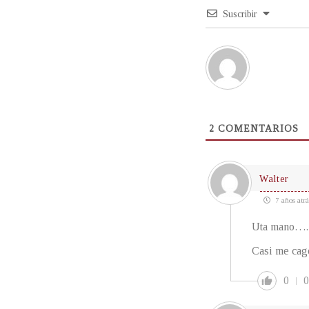
Suscribir
2
COMENTARIOS
Walter
7 años atrá
Uta mano….
Casi me cago
0
0