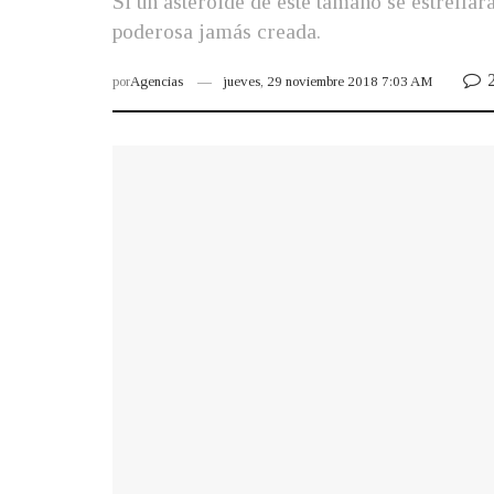
Si un asteroide de este tamaño se estrella
poderosa jamás creada.
por
Agencias
jueves, 29 noviembre 2018 7:03 AM