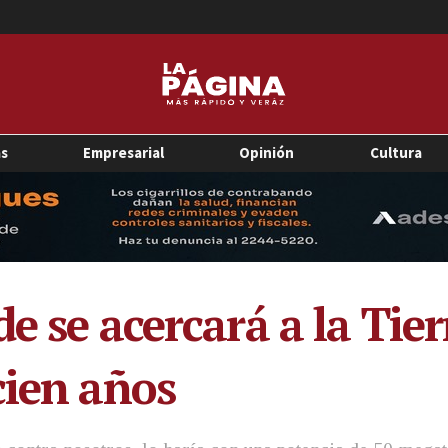
as
Empresarial
Opinión
Cultura
e se acercará a la Tier
cien años