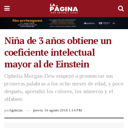
Niña de 3 años obtiene un
coeficiente intelectual
mayor al de Einstein
Ophelia Morgan-Dew empezó a pronunciar sus
primeras palabras a los ocho meses de edad, y poco
después, aprendió los colores, los números y el
alfabeto
por
Agencias
jueves, 16 agosto 2018 1:14 PM