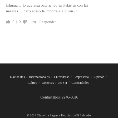
Inhumano lo que esta ocurriendo en Pakistan con las
mujeres…..pero acaso le importa a alguien ??
0
0
Responder
Nacionales
Internacionales
Entrevistas
Empresarial
Opinión
Cultura
Deportes
Jet Set
Curiosidades
Contáctanos: 2246-0616
© 2024 Diario La Página - Noticias de El Salvador