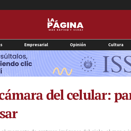
as
Empresarial
Opinión
Cultura
ámara del celular: par
sar