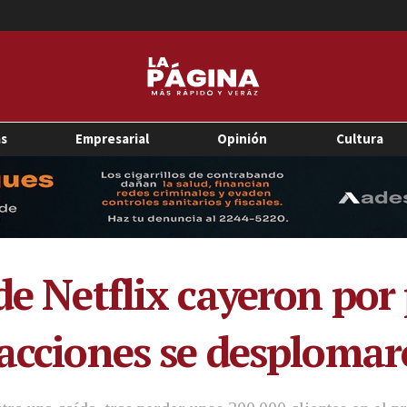
as
Empresarial
Opinión
Cultura
de Netflix cayeron por
 acciones se desploma