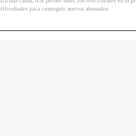
tra una caída, tras perder unos 200.000 clientes en el 
s dificultades para conseguir nuevos abonados