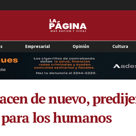
as
Empresarial
Opinión
Cultura
acen de nuevo, predije
 para los humanos