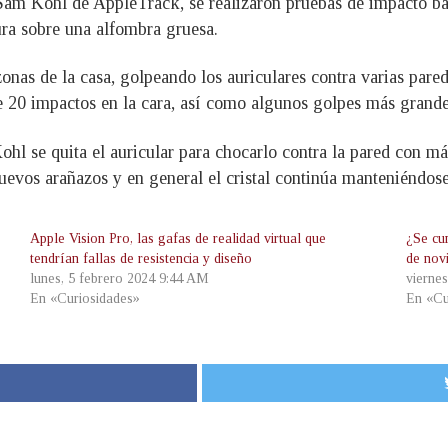
r Sam Kohl de AppleTrack, se realizaron pruebas de impacto ba
ura sobre una alfombra gruesa.
onas de la casa, golpeando los auriculares contra varias pared
de 20 impactos en la cara, así como algunos golpes más grande
l se quita el auricular para chocarlo contra la pared con más 
evos arañazos y en general el cristal continúa manteniéndose
Apple Vision Pro, las gafas de realidad virtual que
¿Se cu
tendrían fallas de resistencia y diseño
de nov
lunes, 5 febrero 2024 9:44 AM
vierne
En «Curiosidades»
En «Cu