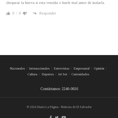
chequear la hierva si esta vencida o huele mal antes de inalarla.
0
0
Responder
Nacionales
Internacionales
Entrevistas
Empresarial
Opinión
Cultura
Deportes
Jet Set
Curiosidades
Contáctanos: 2246-0616
© 2024 Diario La Página - Noticias de El Salvador