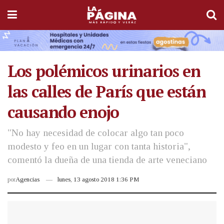
Los polémicos urinarios en
las calles de París que están
causando enojo
"No hay necesidad de colocar algo tan poco
modesto y feo en un lugar con tanta historia",
comentó la dueña de una tienda de arte veneciano
por
Agencias
lunes, 13 agosto 2018 1:36 PM