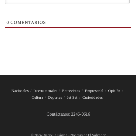
0
COMENTARIOS
Nacionales
Internacionales
Entrevistas
Empresarial
Opinión
Cultura
Deportes
Jet Set
Curiosidades
Contáctanos: 2246-0616
© 2024 Diario La Página - Noticias de El Salvador