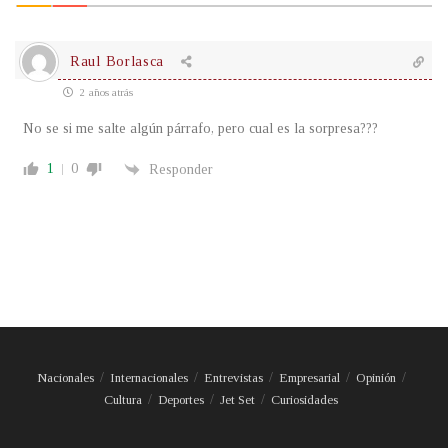
Raul Borlasca
2 años atrás
No se si me salte algún párrafo, pero cual es la sorpresa???
1
0
Responder
Nacionales
Internacionales
Entrevistas
Empresarial
Opinión
Cultura
Deportes
Jet Set
Curiosidades