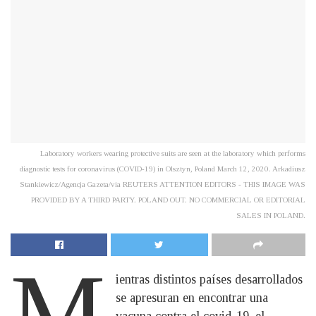
Laboratory workers wearing protective suits are seen at the laboratory which performs
diagnostic tests for coronavirus (COVID-19) in Olsztyn, Poland March 12, 2020. Arkadiusz
Stankiewicz/Agencja Gazeta/via REUTERS ATTENTION EDITORS - THIS IMAGE WAS
PROVIDED BY A THIRD PARTY. POLAND OUT. NO COMMERCIAL OR EDITORIAL
SALES IN POLAND.
M
ientras distintos países desarrollados
se apresuran en encontrar una