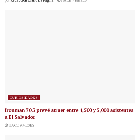
por
Redacción Diario La Página
HACE 7 MESES
CURIOSIDADES
Ironman 70.3 prevé atraer entre 4,500 y 5,000 asistentes
a El Salvador
HACE 9 MESES