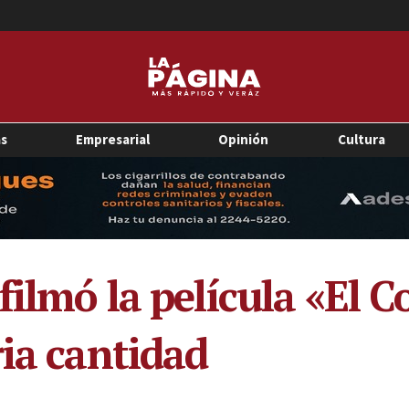
as
Empresarial
Opinión
Cultura
filmó la película «El 
ria cantidad