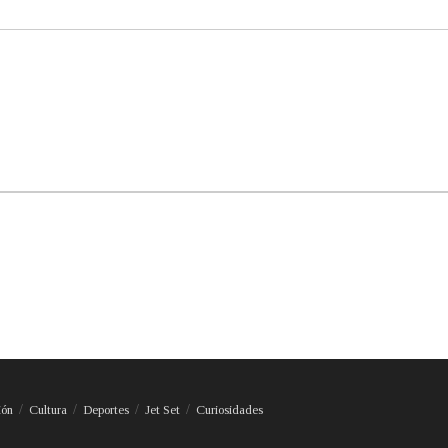
ión
Cultura
Deportes
Jet Set
Curiosidades