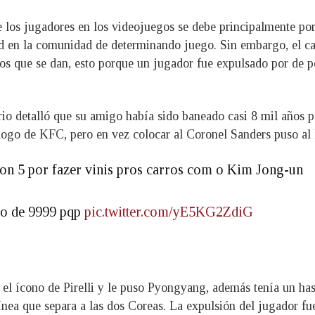
e los jugadores en los videojuegos se debe principalmente p
d en la comunidad de determinando juego. Sin embargo, el cas
etos que se dan, esto porque un jugador fue expulsado por de p
rio detalló que su amigo había sido baneado casi 8 mil años po
ogo de KFC, pero en vez colocar al Coronel Sanders puso al lí
zon 5 por fazer vinis pros carros com o Kim Jong-un
ro de 9999 pqp
pic.twitter.com/yE5KG2ZdiG
 el ícono de Pirelli y le puso Pyongyang, además tenía un has
ínea que separa a las dos Coreas. La expulsión del jugador f