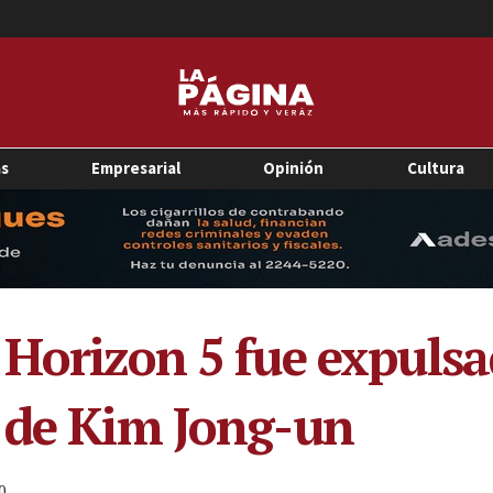
as
Empresarial
Opinión
Cultura
 Horizon 5 fue expulsa
 de Kim Jong-un
0