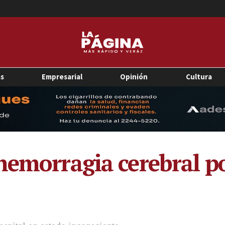
as
Empresarial
Opinión
Cultura
hemorragia cerebral po