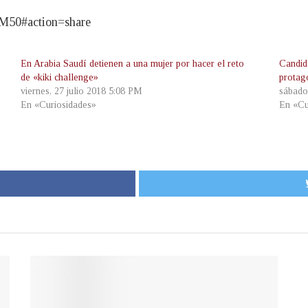
M50#action=share
En Arabia Saudí detienen a una mujer por hacer el reto
Candid
de «kiki challenge»
protag
viernes, 27 julio 2018 5:08 PM
sábado
En «Curiosidades»
En «Cu