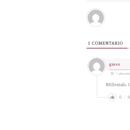
1
COMENTARIO
gusso
7 años atrá
Millenials. 
0
0