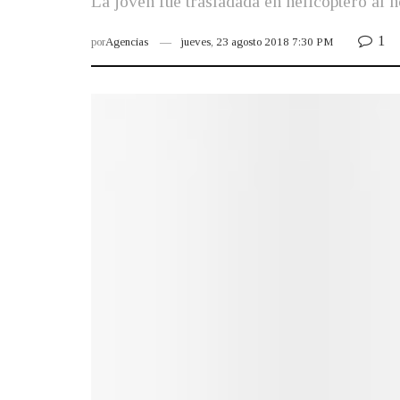
La joven fue trasladada en helicóptero al h
1
por
Agencias
jueves, 23 agosto 2018 7:30 PM