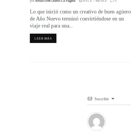
por
Redacción Diario La Página
HACE 7 MESES
0
Lo que inició como un creativo de buen agüero
de Año Nuevo terminó convirtiéndose en un
viaje real para una...
LEER MÁS
Suscribir