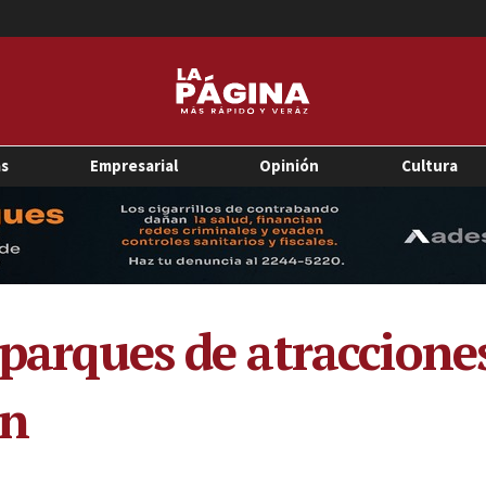
as
Empresarial
Opinión
Cultura
 parques de atraccione
ón