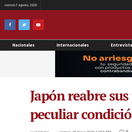
viernes 7 agosto, 2026
Nacionales
Internacionales
Entrevist
Japón reabre sus
peculiar condici
0
por
Agencias
viernes, 29 mayo 2020 12:59 PM