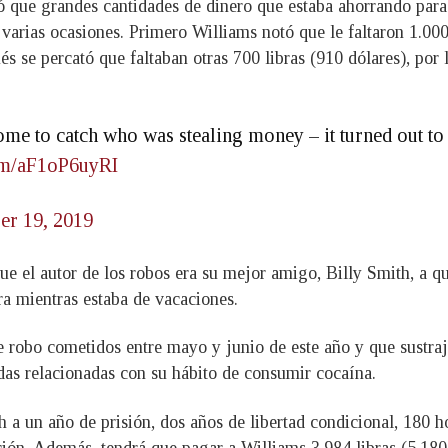
ó que grandes cantidades de dinero que estaba ahorrando para 
varias ocasiones. Primero Williams notó que le faltaron 1.000
s se percató que faltaban otras 700 libras (910 dólares), por 
me to catch who was stealing money – it turned out to 
com/aF1oP6uyRI
r 19, 2019
e el autor de los robos era su mejor amigo, Billy Smith, a q
ara mientras estaba de vacaciones.
e robo cometidos entre mayo y junio de este año y que sustraj
udas relacionadas con su hábito de consumir cocaína.
 a un año de prisión, dos años de libertad condicional, 180 h
ción. Además, tendrá que pagar a Williams 3.984 libras (5.180