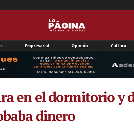
as
Empresarial
Opinión
Cultura
ra en el dormitorio y 
obaba dinero
0