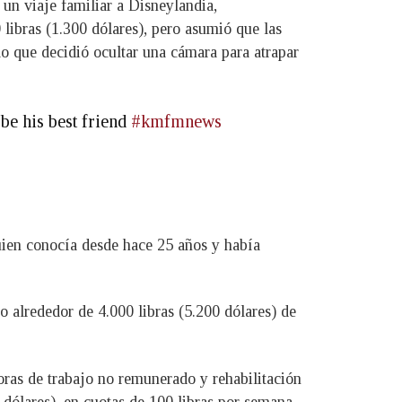
un viaje familiar a Disneylandia,
 libras (1.300 dólares), pero asumió que las
lo que decidió ocultar una cámara para atrapar
be his best friend
#kmfmnews
uien conocía desde hace 25 años y había
o alrededor de 4.000 libras (5.200 dólares) de
oras de trabajo no remunerado y rehabilitación
 dólares), en cuotas de 100 libras por semana.