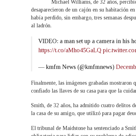
Michael Williams, de 32 años, percibi
desaparecieron de un cajón en su habitación en 
había perdido, sin embargo, tres semanas despué
al ladrón.
VIDEO: a man set up a camera in his ho
https://t.co/aMho45GaLQ
pic.twitter.
— kmfm News (@kmfmnews)
Decembe
Finalmente, las imágenes grabadas mostraron qu
confiado las llaves de su casa para que la cuid
Smith, de 32 años, ha admitido cuatro delitos d
la casa de su amigo, que utilizó para pagar de
El tribunal de Maidstone ha sentenciado a Smith
obligatoria para lidiar con su problema de adic