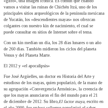
«glifo», una imagen icónica. Es común que cuando
vamos a visitar las ruinas de Chichén Itzá, uno de los
principales sitios arqueológicos de la península mexicana
de Yucatán, los «descendientes mayas» nos ofrezcan
colgantes con nuestro kin de nacimiento, el cual se
puede consultar en sitios de Internet sobre el tema.
Con un kin medían un día, los 28 días lunares o un año
de 260 días. También midieron los ciclos del planeta
Venus y del Planeta Marte.
El 2012 y «el apocalipsis»
Fue José Argüelles, un doctor en Historia del Arte y
estudioso de los mayas, quien popularizó, de la mano de
su agrupación «Convergencia Armónica», la creencia de
que los mayas anunciaron el fin del mundo para el 21
de diciembre de 2012. Su libro,
El factor maya
, escrito en
el año 2000, fue un
best seller
que popularizó el saber