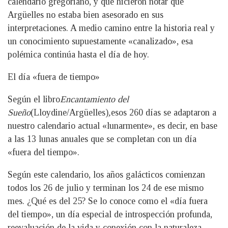
calendario gregoriano, y que hicieron notar que
Argüelles no estaba bien asesorado en sus
interpretaciones. A medio camino entre la historia real y
un conocimiento supuestamente «canalizado», esa
polémica continúa hasta el día de hoy.
El día «fuera de tiempo»
Según el libro
Encantamiento del
Sueño
(Lloydine/Argüelles)
,
esos 260 días se adaptaron a
nuestro calendario actual «lunarmente», es decir, en base
a las 13 lunas anuales que se completan con un día
«fuera del tiempo».
Según este calendario, los años galácticos comienzan
todos los 26 de julio y terminan los 24 de ese mismo
mes. ¿Qué es del 25? Se lo conoce como el «día fuera
del tiempo», un día especial de introspección profunda,
reevaluación de la vida y conexión con la naturaleza.