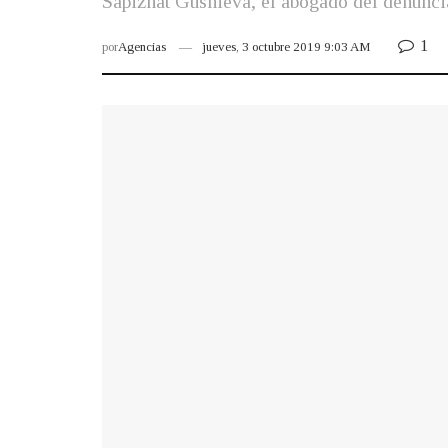
Sapizhat Gusnieva, el abogado del denuncia
1
por
Agencias
jueves, 3 octubre 2019 9:03 AM