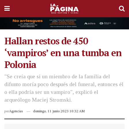
Hallan restos de 450
‘vampiros’ en una tumba en
Polonia
"Se creía que si un miembro de la familia del
difunto moría poco después del funeral, entonces él
o ella podría ser un vampiro", explicó el
arqueólogo Maciej Stromski.
por
Agencias
domingo, 11 junio 2023 10:32 AM