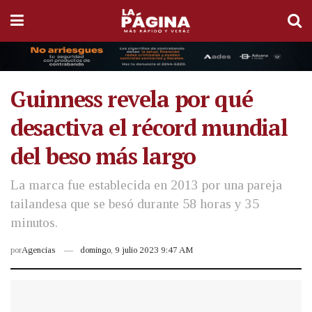
Guinness revela por qué
desactiva el récord mundial
del beso más largo
La marca fue establecida en 2013 por una pareja
tailandesa que se besó durante 58 horas y 35
minutos.
por
Agencias
domingo, 9 julio 2023 9:47 AM